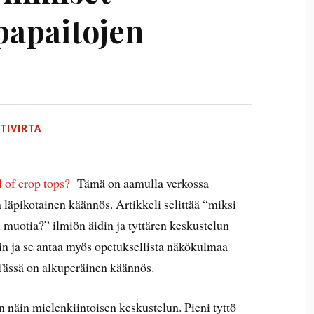
papaitojen
TIVIRTA
d of crop tops?
Tämä on aamulla verkossa
 läpikotainen käännös. Artikkeli selittää “miksi
 muotia?” ilmiön äidin ja tyttären keskustelun
yvin ja se antaa myös opetuksellista näkökulmaa
Tässä on alkuperäinen käännös.
in näin mielenkiintoisen keskustelun. Pieni tyttö