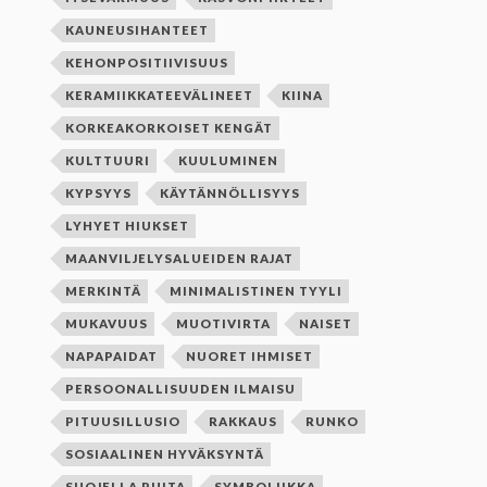
KAUNEUSIHANTEET
KEHONPOSITIIVISUUS
KERAMIIKKATEEVÄLINEET
KIINA
KORKEAKORKOISET KENGÄT
KULTTUURI
KUULUMINEN
KYPSYYS
KÄYTÄNNÖLLISYYS
LYHYET HIUKSET
MAANVILJELYSALUEIDEN RAJAT
MERKINTÄ
MINIMALISTINEN TYYLI
MUKAVUUS
MUOTIVIRTA
NAISET
NAPAPAIDAT
NUORET IHMISET
PERSOONALLISUUDEN ILMAISU
PITUUSILLUSIO
RAKKAUS
RUNKO
SOSIAALINEN HYVÄKSYNTÄ
SUOJELLA PUITA
SYMBOLIIKKA