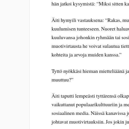
hän jatkoi kysymistä: “Miksi sitten ka
Äiti hymyili vastauksena: “Rakas, muo
kuulumisen tunteeseen. Nuoret haluava
kuuluvansa johonkin ryhmään tai sosia
muotivirtausta he voivat sulautua tie
kohteita ja arvoja muiden kanssa.”
Tyttö nyökkäsi hieman mietteliäänä ja
muuttuu?”
Äiti taputti lempeästi tyttärensä olkapä
vaikuttanut populaarikulttuuriin ja m
sosiaalinen media. Näissä kanavissa j
johtavat muotivirtauksiin. Jos jokin j