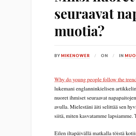
seuraavat na
muotia?
BY
MIKENOWER
ON
IN
MUO
Why do young people follow the tren
lukemani englanninkielisen artikkelin
nuoret ihmiset seuraavat napapaitojen
avulla. Mielestäni äiti selittää sen h
siitä, miten kasvatamme lapsiamme. 
Eilen iltapäivällä matkalla töistä koti