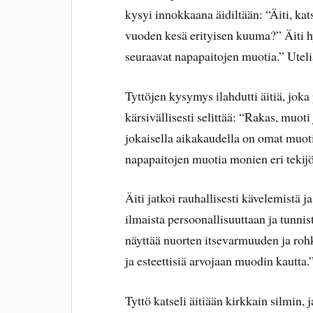
kysyi innokkaana äidiltään: “Äiti, ka
vuoden kesä erityisen kuuma?” Äiti h
seuraavat napapaitojen muotia.” Utelia
Tyttöjen kysymys ilahdutti äitiä, joka 
kärsivällisesti selittää: “Rakas, muoti
jokaisella aikakaudella on omat muot
napapaitojen muotia monien eri tekij
Äiti jatkoi rauhallisesti kävelemistä 
ilmaista persoonallisuuttaan ja tunni
näyttää nuorten itsevarmuuden ja rohk
ja esteettisiä arvojaan muodin kautta.
Tyttö katseli äitiään kirkkain silmin, 