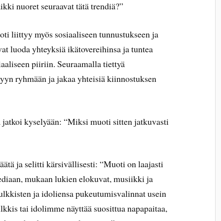
ikki nuoret seuraavat tätä trendiä?”
ti liittyy myös sosiaaliseen tunnustukseen ja
t luoda yhteyksiä ikätovereihinsa ja tuntea
aliseen piiriin. Seuraamalla tiettyä
ttyyn ryhmään ja jakaa yhteisiä kiinnostuksen
 jatkoi kyselyään: “Miksi muoti sitten jatkuvasti
ätä ja selitti kärsivällisesti: “Muoti on laajasti
ediaan, mukaan lukien elokuvat, musiikki ja
ulkkisten ja idoliensa pukeutumisvalinnat usein
ulkkis tai idolimme näyttää suosittua napapaitaa,