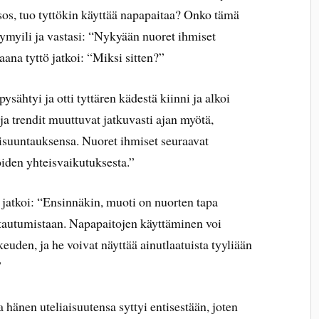
tsos, tuo tyttökin käyttää napapaitaa? Onko tämä
ymyili ja vastasi: “Nykyään nuoret ihmiset
ana tyttö jatkoi: “Miksi sitten?”
pysähtyi ja otti tyttären kädestä kiinni ja alkoi
 ja trendit muuttuvat jatkuvasti ajan myötä,
isuuntauksensa. Nuoret ihmiset seuraavat
öiden yhteisvaikutuksesta.”
ja jatkoi: “Ensinnäkin, muoti on nuorten tapa
stautumistaan. Napapaitojen käyttäminen voi
euden, ja he voivat näyttää ainutlaatuista tyyliään
”
ja hänen uteliaisuutensa syttyi entisestään, joten