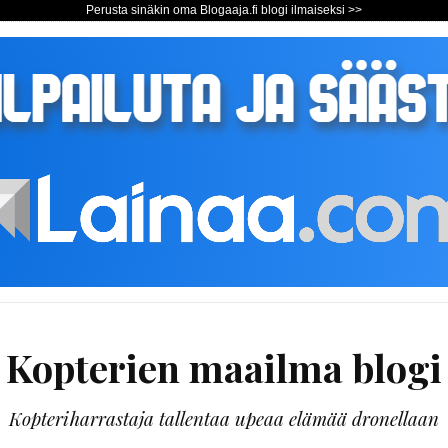
Perusta sinäkin oma Blogaaja.fi blogi ilmaiseksi >>
Kopterien maailma blogi
Kopteriharrastaja tallentaa upeaa elämää dronellaan