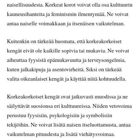
naisellisuudesta. Korkeat korot voivat olla osa kulttuurin
kauneusihanteita ja feminismin ilmentymää. Ne voivat
antaa naiselle voimakkaan ja itsenäisen vaikutelman.
Kuitenkin on tärkeää huomata, että korkeakorkoiset
kengät eivät ole kaikille sopivia tai mukavia. Ne voivat
aiheuttaa fyysistä epämukavuutta ja terveysongelmia,
kuten jalkakipuja ja asentovirheitä. Siksi on tärkeää
valita oikeanlaiset kengät ja käyttää niitä kohtuudella.
Korkeakorkoiset kengät ovat jatkuvasti muodissa ja ne
säilyttävät suosionsa eri kulttuureissa. Niiden vetovoima
perustuu fyysisiin, psykologisiin ja symbolisiin
tekijöihin. Ne voivat lisätä naisen itseluottamusta, antaa
vaikutelman pituudesta ja lisätä viehätysvoimaa.