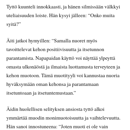
Tyttö kuunteli innokkaasti, ja hänen silmissään välkkyi
uteliaisuuden loiste. Hän kysyi jälleen: “Onko muita
syitä?”
Äiti jatkoi hymyillen: “Samalla nuoret myös
tavoittelevat kehon positiivisuutta ja itsetunnon
parantamista. Napapaidan käyttö voi näyttää ylpeyttä
omasta ulkonäöstä ja ilmaista luottamusta terveyteen ja
kehon muotoon. Tämä muotityyli voi kannustaa nuoria
hyväksymään oman kehonsa ja parantamaan
itsetuntoaan ja itsetuntemustaan.”
Äidin huolellisen selityksen ansiosta tyttö alkoi
ymmärtää muodin monimuotoisuutta ja vaihtelevuutta.
Hän sanoi innostuneena: “Joten muoti ei ole vain