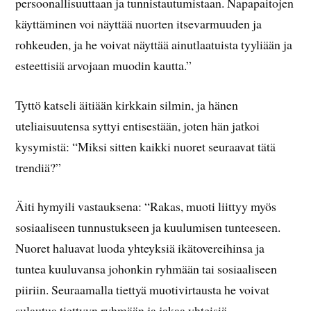
persoonallisuuttaan ja tunnistautumistaan. Napapaitojen
käyttäminen voi näyttää nuorten itsevarmuuden ja
rohkeuden, ja he voivat näyttää ainutlaatuista tyyliään ja
esteettisiä arvojaan muodin kautta.”
Tyttö katseli äitiään kirkkain silmin, ja hänen
uteliaisuutensa syttyi entisestään, joten hän jatkoi
kysymistä: “Miksi sitten kaikki nuoret seuraavat tätä
trendiä?”
Äiti hymyili vastauksena: “Rakas, muoti liittyy myös
sosiaaliseen tunnustukseen ja kuulumisen tunteeseen.
Nuoret haluavat luoda yhteyksiä ikätovereihinsa ja
tuntea kuuluvansa johonkin ryhmään tai sosiaaliseen
piiriin. Seuraamalla tiettyä muotivirtausta he voivat
sulautua tiettyyn ryhmään ja jakaa yhteisiä