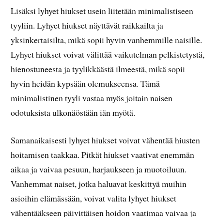
Lisäksi lyhyet hiukset usein liitetään minimalistiseen
tyyliin. Lyhyet hiukset näyttävät raikkailta ja
yksinkertaisilta, mikä sopii hyvin vanhemmille naisille.
Lyhyet hiukset voivat välittää vaikutelman pelkistetystä,
hienostuneesta ja tyylikkäästä ilmeestä, mikä sopii
hyvin heidän kypsään olemukseensa. Tämä
minimalistinen tyyli vastaa myös joitain naisen
odotuksista ulkonäöstään iän myötä.
Samanaikaisesti lyhyet hiukset voivat vähentää hiusten
hoitamisen taakkaa. Pitkät hiukset vaativat enemmän
aikaa ja vaivaa pesuun, harjaukseen ja muotoiluun.
Vanhemmat naiset, jotka haluavat keskittyä muihin
asioihin elämässään, voivat valita lyhyet hiukset
vähentääkseen päivittäisen hoidon vaatimaa vaivaa ja