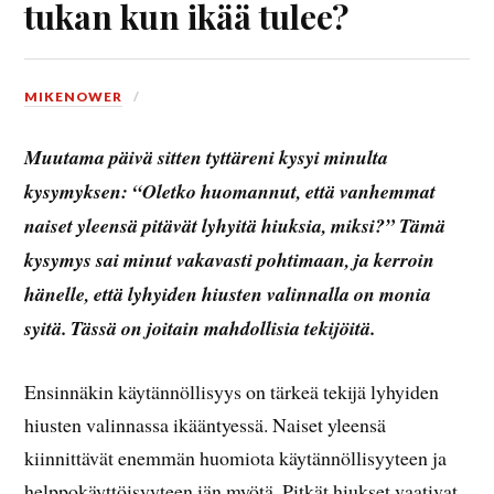
tukan kun ikää tulee?
MIKENOWER
Muutama päivä sitten tyttäreni kysyi minulta
kysymyksen: “Oletko huomannut, että vanhemmat
naiset yleensä pitävät lyhyitä hiuksia, miksi?” Tämä
kysymys sai minut vakavasti pohtimaan, ja kerroin
hänelle, että lyhyiden hiusten valinnalla on monia
syitä. Tässä on joitain mahdollisia tekijöitä.
Ensinnäkin käytännöllisyys on tärkeä tekijä lyhyiden
hiusten valinnassa ikääntyessä. Naiset yleensä
kiinnittävät enemmän huomiota käytännöllisyyteen ja
helppokäyttöisyyteen iän myötä. Pitkät hiukset vaativat