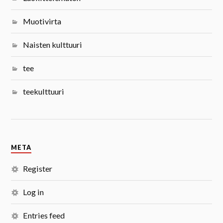
Muotivirta
Naisten kulttuuri
tee
teekulttuuri
META
Register
Log in
Entries feed