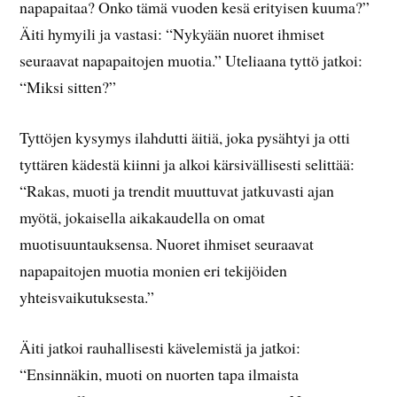
napapaitaa? Onko tämä vuoden kesä erityisen kuuma?”
Äiti hymyili ja vastasi: “Nykyään nuoret ihmiset
seuraavat napapaitojen muotia.” Uteliaana tyttö jatkoi:
“Miksi sitten?”
Tyttöjen kysymys ilahdutti äitiä, joka pysähtyi ja otti
tyttären kädestä kiinni ja alkoi kärsivällisesti selittää:
“Rakas, muoti ja trendit muuttuvat jatkuvasti ajan
myötä, jokaisella aikakaudella on omat
muotisuuntauksensa. Nuoret ihmiset seuraavat
napapaitojen muotia monien eri tekijöiden
yhteisvaikutuksesta.”
Äiti jatkoi rauhallisesti kävelemistä ja jatkoi:
“Ensinnäkin, muoti on nuorten tapa ilmaista