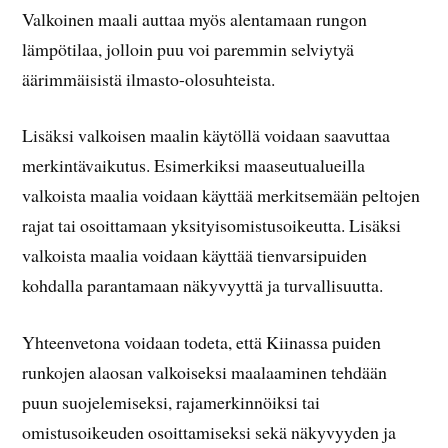
Valkoinen maali auttaa myös alentamaan rungon
lämpötilaa, jolloin puu voi paremmin selviytyä
äärimmäisistä ilmasto-olosuhteista.
Lisäksi valkoisen maalin käytöllä voidaan saavuttaa
merkintävaikutus. Esimerkiksi maaseutualueilla
valkoista maalia voidaan käyttää merkitsemään peltojen
rajat tai osoittamaan yksityisomistusoikeutta. Lisäksi
valkoista maalia voidaan käyttää tienvarsipuiden
kohdalla parantamaan näkyvyyttä ja turvallisuutta.
Yhteenvetona voidaan todeta, että Kiinassa puiden
runkojen alaosan valkoiseksi maalaaminen tehdään
puun suojelemiseksi, rajamerkinnöiksi tai
omistusoikeuden osoittamiseksi sekä näkyvyyden ja