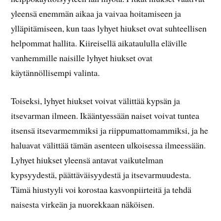
yleensä enemmän aikaa ja vaivaa hoitamiseen ja
ylläpitämiseen, kun taas lyhyet hiukset ovat suhteellisen
helpommat hallita. Kiireisellä aikataululla eläville
vanhemmille naisille lyhyet hiukset ovat
käytännöllisempi valinta.
Toiseksi, lyhyet hiukset voivat välittää kypsän ja
itsevarman ilmeen. Ikääntyessään naiset voivat tuntea
itsensä itsevarmemmiksi ja riippumattomammiksi, ja he
haluavat välittää tämän asenteen ulkoisessa ilmeessään.
Lyhyet hiukset yleensä antavat vaikutelman
kypsyydestä, päättäväisyydestä ja itsevarmuudesta.
Tämä hiustyyli voi korostaa kasvonpiirteitä ja tehdä
naisesta virkeän ja nuorekkaan näköisen.