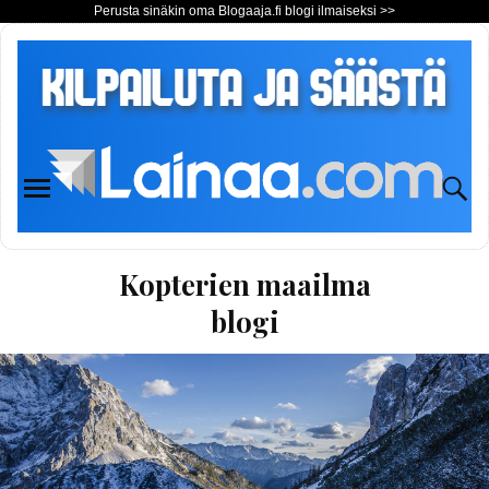
Perusta sinäkin oma Blogaaja.fi blogi ilmaiseksi >>
Kopterien maailma
blogi