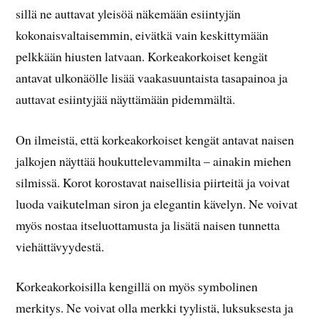
sillä ne auttavat yleisöä näkemään esiintyjän
kokonaisvaltaisemmin, eivätkä vain keskittymään
pelkkään hiusten latvaan. Korkeakorkoiset kengät
antavat ulkonäölle lisää vaakasuuntaista tasapainoa ja
auttavat esiintyjää näyttämään pidemmältä.
On ilmeistä, että korkeakorkoiset kengät antavat naisen
jalkojen näyttää houkuttelevammilta – ainakin miehen
silmissä. Korot korostavat naisellisia piirteitä ja voivat
luoda vaikutelman siron ja elegantin kävelyn. Ne voivat
myös nostaa itseluottamusta ja lisätä naisen tunnetta
viehättävyydestä.
Korkeakorkoisilla kengillä on myös symbolinen
merkitys. Ne voivat olla merkki tyylistä, luksuksesta ja