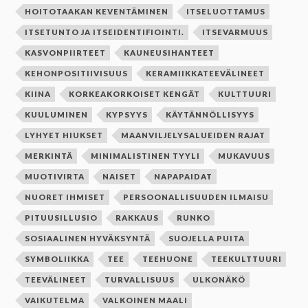
HOITOTAAKAN KEVENTÄMINEN
ITSELUOTTAMUS
ITSETUNTO JA ITSEIDENTIFIOINTI.
ITSEVARMUUS
KASVONPIIRTEET
KAUNEUSIHANTEET
KEHONPOSITIIVISUUS
KERAMIIKKATEEVÄLINEET
KIINA
KORKEAKORKOISET KENGÄT
KULTTUURI
KUULUMINEN
KYPSYYS
KÄYTÄNNÖLLISYYS
LYHYET HIUKSET
MAANVILJELYSALUEIDEN RAJAT
MERKINTÄ
MINIMALISTINEN TYYLI
MUKAVUUS
MUOTIVIRTA
NAISET
NAPAPAIDAT
NUORET IHMISET
PERSOONALLISUUDEN ILMAISU
PITUUSILLUSIO
RAKKAUS
RUNKO
SOSIAALINEN HYVÄKSYNTÄ
SUOJELLA PUITA
SYMBOLIIKKA
TEE
TEEHUONE
TEEKULTTUURI
TEEVÄLINEET
TURVALLISUUS
ULKONÄKÖ
VAIKUTELMA
VALKOINEN MAALI