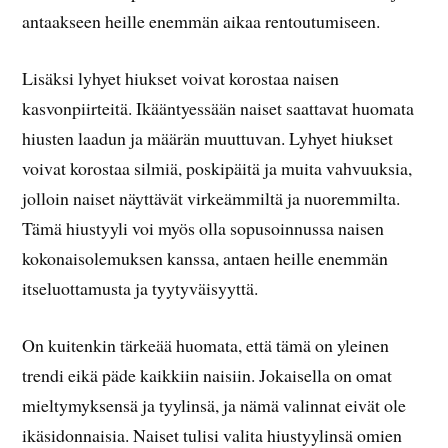
antaakseen heille enemmän aikaa rentoutumiseen.
Lisäksi lyhyet hiukset voivat korostaa naisen
kasvonpiirteitä. Ikääntyessään naiset saattavat huomata
hiusten laadun ja määrän muuttuvan. Lyhyet hiukset
voivat korostaa silmiä, poskipäitä ja muita vahvuuksia,
jolloin naiset näyttävät virkeämmiltä ja nuoremmilta.
Tämä hiustyyli voi myös olla sopusoinnussa naisen
kokonaisolemuksen kanssa, antaen heille enemmän
itseluottamusta ja tyytyväisyyttä.
On kuitenkin tärkeää huomata, että tämä on yleinen
trendi eikä päde kaikkiin naisiin. Jokaisella on omat
mieltymyksensä ja tyylinsä, ja nämä valinnat eivät ole
ikäsidonnaisia. Naiset tulisi valita hiustyylinsä omien